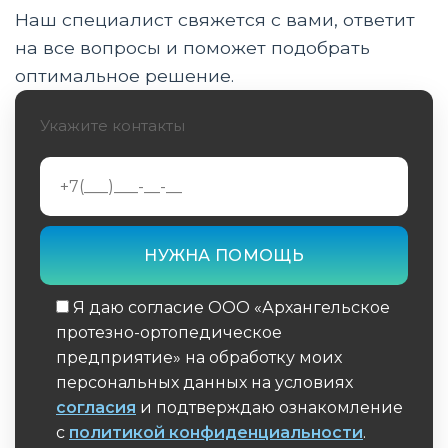
Наш специалист свяжется с вами, ответит
Процесс изготовления корректирующего
аппарата с использованием 3D-
на все вопросы и поможет подобрать
сканирования
оптимальное решение.
Материалы, используемые в производстве
Укажите контакты
корректирующих аппаратов
Применение корректирующих аппаратов в
различных областях медицины
Инновации и перспективы развития
Особенности применения корректирующих
аппаратов в педиатрии
Я даю согласие ООО «Архангельское
протезно-ортопедическое
Экономическая эффективность
предприятие» на обработку моих
использования 3D-сканирования
персональных данных на условиях
согласия
и подтверждаю ознакомление
Обучение пациентов использованию
с
политикой конфиденциальности
.
корректирующих аппаратов