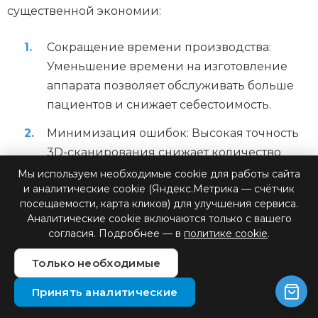
существенной экономии:
Сокращение времени производства:
Уменьшение времени на изготовление
аппарата позволяет обслуживать больше
пациентов и снижает себестоимость.
Минимизация ошибок: Высокая точность
3D-сканирования снижает количество
корректировок и переделок, экономя
Мы используем необходимые cookie для работы сайта
и аналитические cookie (Яндекс.Метрика — счётчик
материалы и время специалистов.
посещаемости, карта кликов) для улучшения сервиса.
Оптимизация использования материалов:
Аналитические cookie включаются только с вашего
согласия. Подробнее — в
политике cookie
.
Компьютерное моделирование позволяет
максимально эффективно использовать
Только необходимые
материалы, минимизируя отходы.
Принять аналитические
Удаленное проектирование: Возможность