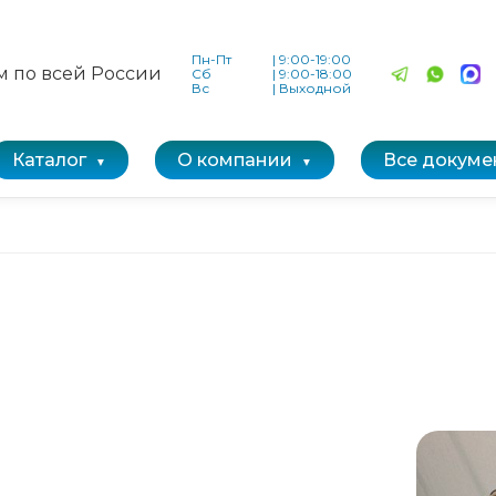
Пн-Пт
|
9:00-19:00
м по всей России
Сб
|
9:00-18:00
Вс
|
Выходной
Каталог
О компании
Все докуме