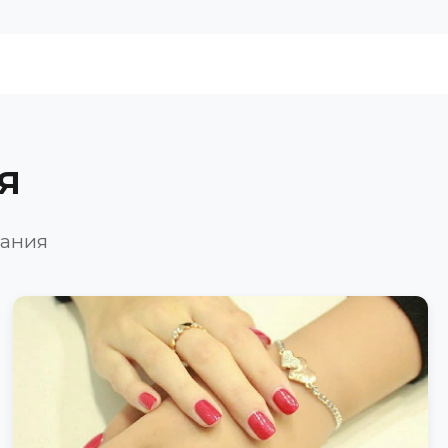
я
вания