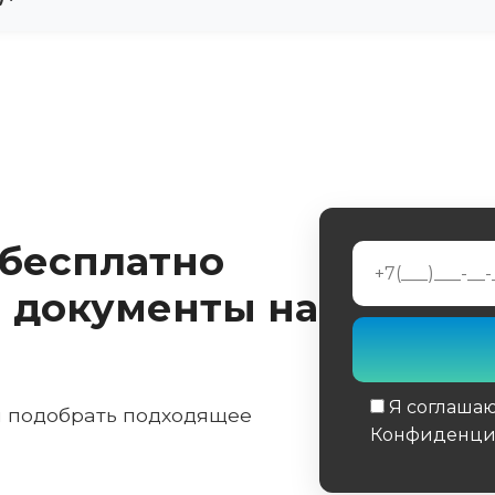
гие выбирают стиль «киберпанк», оставляя металл 
ы («лезвия»), так как обычные могут сломаться от 
анятия в секции). Для фитнеса, велосипеда и легк
в базовой комплектации.
 бесплатно
 документы на
Я соглаша
м подобрать подходящее
Конфиденци
Обязательное 