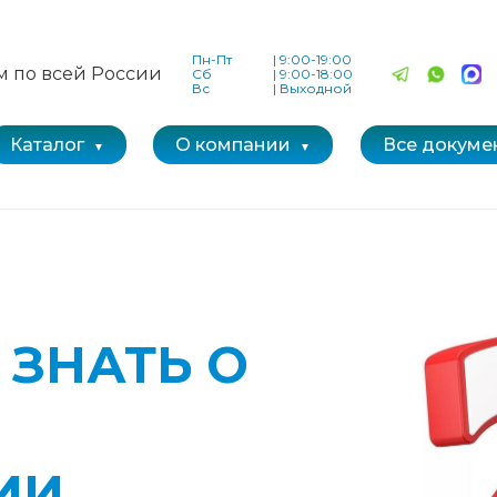
Пн-Пт
|
9:00-19:00
м по всей России
Сб
|
9:00-18:00
Вс
|
Выходной
Каталог
О компании
Все докуме
 ЗНАТЬ О
ИИ