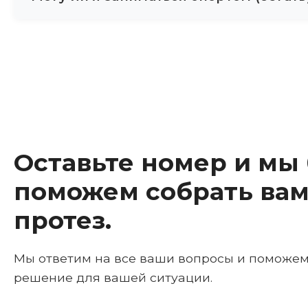
будет почти незаметен. Открытый дизайн: Мно
дизайнерские накладки.
Для бега нужны специальные спортивные протез
спортивные протезы при наличии показаний (з
карбоновые стопы, которые мы устанавливаем 
Оставьте номер и мы
поможем собрать вам
протез.
Мы ответим на все ваши вопросы и поможе
решение для вашей ситуации.