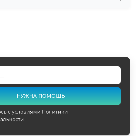
и карбон открытыми или используя цветные
ударной нагрузки. Государство оплачивает
ой активности подходят универсальные
юсь с условиями Политики
альности
поле