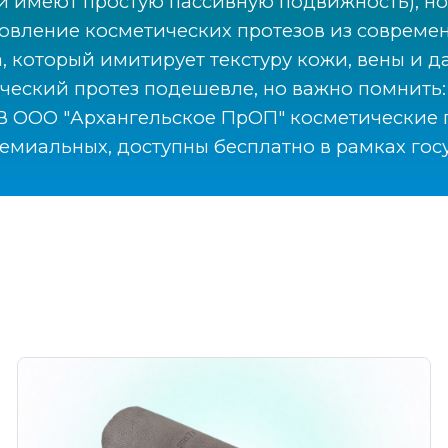
ли имеют простую пассивную подвижность), н
товление косметических протезов из современ
 который имитирует текстуру кожи, вены и д
ический протез подешевле, но важно помнить
 В ООО "Архангельское ПрОП" косметические 
емиальных, доступны бесплатно в рамках го