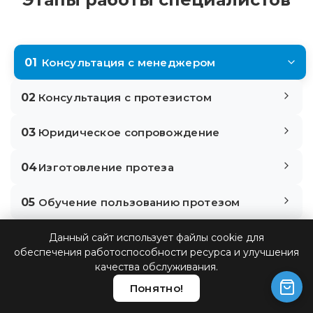
01
Консультация с менеджером
02
Консультация с протезистом
03
Юридическое сопровождение
04
Изготовление протеза
05
Обучение пользованию протезом
Данный сайт использует файлы cookie для
Консультация с менеджером
обеспечения работоспособности ресурса и улучшения
качества обслуживания.
Понятно!