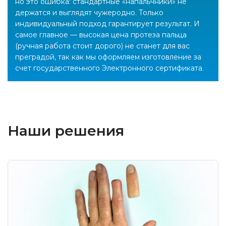
но это ошибка: стандартные «напальчники» не
держатся и выглядят чужеродно. Только
индивидуальный подход гарантирует результат. И
самое главное — высокая цена протеза пальца
(ручная работа стоит дорого) не станет для вас
преградой, так как мы оформляем изготовление за
счет государственного Электронного сертификата.
Наши решения