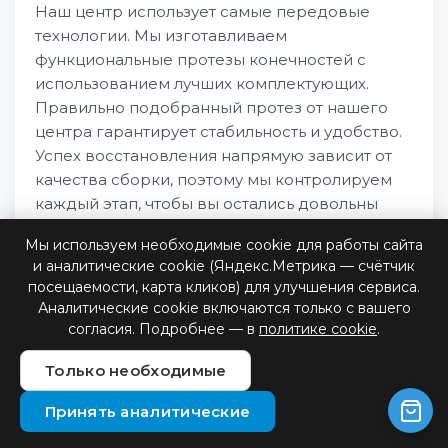
Наш центр использует самые передовые
технологии. Мы изготавливаем
функциональные протезы конечностей с
использованием лучших комплектующих.
Правильно подобранный протез от нашего
центра гарантирует стабильность и удобство.
Успех восстановления напрямую зависит от
качества сборки, поэтому мы контролируем
каждый этап, чтобы вы остались довольны
результатом.
Мы используем необходимые cookie для работы сайта
и аналитические cookie (Яндекс.Метрика — счётчик
посещаемости, карта кликов) для улучшения сервиса.
Аналитические cookie включаются только с вашего
согласия. Подробнее — в
политике cookie
.
В 2024-2025 ГОДУ:
Только необходимые
Принять аналитические
Оформлено электронных сертификатов