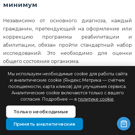
минимум
Независимо от основного диагноза, каждый
гражданин, претендующий на оформление или
коррекцию программы реабилитации и
абилитации, обязан пройти стандартный набор
исследований. Это необходимо для оценки
общего состояния организма.
Мы используем необходимые cookie для работы сайта
Лабораторные анализы: Клинический
и аналитические cookie (Яндекс.Метрика — счётчик
анализ крови (срок действия 14 дней),
посещаемости, карта кликов) для улучшения сервиса.
общий анализ мочи, биохимия крови (по
Аналитические cookie включаются только с вашего
согласия. Подробнее — в
политике cookie
.
показаниям).
Только необходимые
Инструментальные методы: Флюорография
(для лиц старше 15 лет), ЭКГ (для лиц старше
Принять аналитические
18 лет и по показаниям для детей).