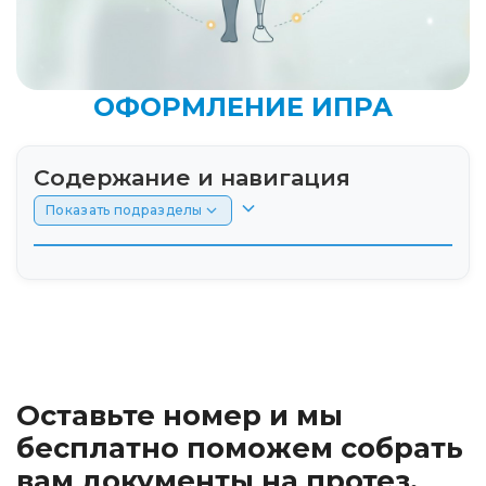
ОФОРМЛЕНИЕ ИПРА
Содержание и навигация
Показать подразделы
Введение
Пошаговая инструкция оформления ИПРА:
от сбора документов в поликлинике до
направления на МСЭ
Оставьте номер и мы
Пошаговая инструкция оформления ИПРА:
бесплатно поможем собрать
от сбора документов в поликлинике до
вам документы на протез.
направления на МСЭ