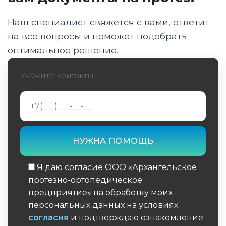
Форматы прохождения комиссии: заочное
Наш специалист свяжется с вами, ответит
освидетельствование, вызов на дом и
на все вопросы и поможет подобрать
подача через Госуслуги
оптимальное решение.
Обязательный список врачей и анализов
для формы 088/у с учетом заболеваний
Укажите контакты
Как добиться правильных формулировок и
детализации характеристик ТСР в карте
Нюансы оформления программы для детей,
пенсионеров и лежачих больных
Порядок внесения изменений: как добавить
Я даю согласие ООО «Архангельское
средство реабилитации или
протезно-ортопедическое
скорректировать данные
предприятие» на обработку моих
персональных данных на условиях
Сроки разработки, получение документа на
согласия
и подтверждаю ознакомление
руки и проверка на наличие ошибок