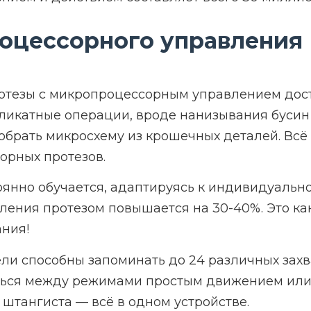
оцессорного управления
тезы с микропроцессорным управлением дости
икатные операции, вроде нанизывания бусин н
 собрать микросхему из крошечных деталей. Вс
орных протезов.
янно обучается, адаптируясь к индивидуально
ления протезом повышается на 30-40%. Это ка
ния!
и способны запоминать до 24 различных захва
ться между режимами простым движением или
 штангиста — всё в одном устройстве.