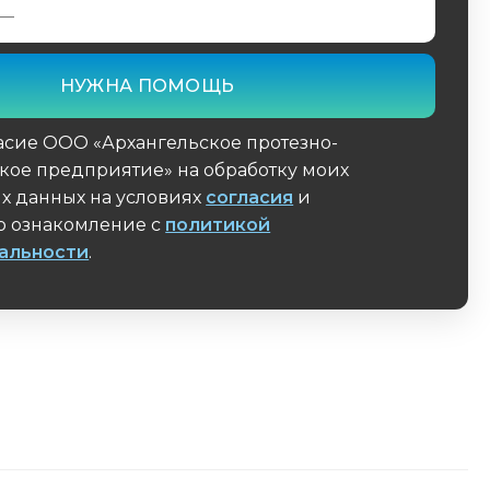
асие ООО «Архангельское протезно-
кое предприятие» на обработку моих
х данных на условиях
согласия
и
 ознакомление с
политикой
альности
.
поле