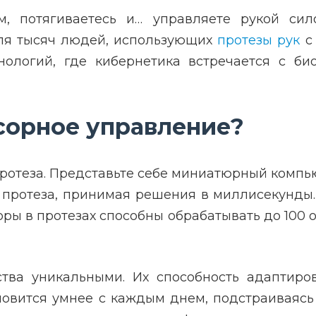
м, потягиваетесь и… управляете рукой си
для тысяч людей, использующих
протезы рук
с 
нологий, где кибернетика встречается с б
сорное управление?
ротеза. Представьте себе миниатюрный компь
протеза, принимая решения в миллисекунды. В
ы в протезах способны обрабатывать до 100 оп
ства уникальными. Их способность адаптиро
ановится умнее с каждым днем, подстраиваясь