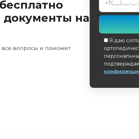
 бесплатно
логиями
 документы на
Я даю согл
а все вопросы и поможет
ортопедичес
персональны
подтверждаю
конфиденци
Обязательное 