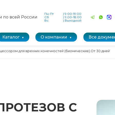
Пн-Пт
|
9:00-19:00
м по всей России
Сб
|
9:00-18:00
Вс
|
Выходной
Каталог
О компании
Все докуме
цессором для врехних конечностей (бионические).От 30 дней
ПРОТЕЗОВ С