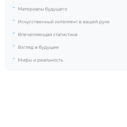
Материалы будущего
Искусственный интеллект в вашей руке
Впечатляющая статистика
Взгляд в будущее
Мифы и реальность
Жизнь с микропроцессорным протезом
Экономический аспект
Глобальные тенденции в развитии микропроц
Этические аспекты и социальные вызовы
Образование и подготовка специалистов