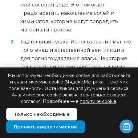
или соленой воде. Это помогает
предотвратить накопление солей и
химикатов, которые могут повредить
материалы протеза.
Тщательная сушка: Использование мягких
полотенец и естественной вентиляции
для полного удаления влаги. Некоторые
пользователи применяют специальные
сушилки с низкой температурой для
Мы используем необходимые cookie для работы сайта
и аналитические cookie (Яндекс.Метрика — счётчик
ускорения процесса.
посещаемости, карта кликов) для улучшения сервиса.
Аналитические cookie включаются только с вашего
Проверка герметичности: Регулярный
согласия. Подробнее — в
политике cookie
.
осмотр уплотнений и креплений на
предмет повреждений. Рекомендуется
Только необходимые
проводить визуальный осмотр перед
Принять аналитические
каждым использованием.