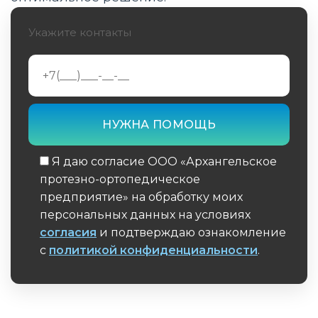
Виды водных активностей с купальными
Укажите контакты
протезами
Уход за купальным протезом голени
Адаптивный водный спорт и
параолимпийское движение
Влияние купальных протезов на качество
жизни
Я даю согласие ООО «Архангельское
протезно-ортопедическое
Экономические аспекты
предприятие» на обработку моих
персональных данных на условиях
Заключение
согласия
и подтверждаю ознакомление
с
политикой конфиденциальности
.
Обязательное поле