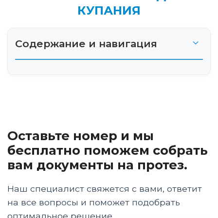
КУПАНИЯ
Содержание и навигация
История развития купальных протезов
голени
Конструкция купального протеза голени
Оставьте номер и мы
Материалы, используемые в купальных
протезах
бесплатно поможем собрать
вам документы на протез.
Особенности и преимущества купальных
протезов голени
Наш специалист свяжется с вами, ответит
Процесс подбора и адаптации купального
на все вопросы и поможет подобрать
протеза
оптимальное решение.