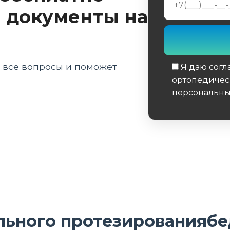
 документы на
а все вопросы и поможет
Я даю согл
ортопедичес
персональны
Обязательное 
льного протезированияб