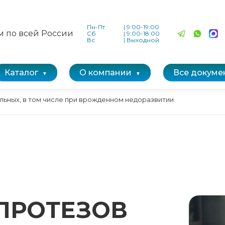
Пн-Пт
|
9:00-19:00
м по всей России
Сб
|
9:00-18:00
Вс
|
Выходной
Каталог
О компании
Все докуме
льных, в том числе при врожденном недоразвитии
ПРОТЕЗОВ