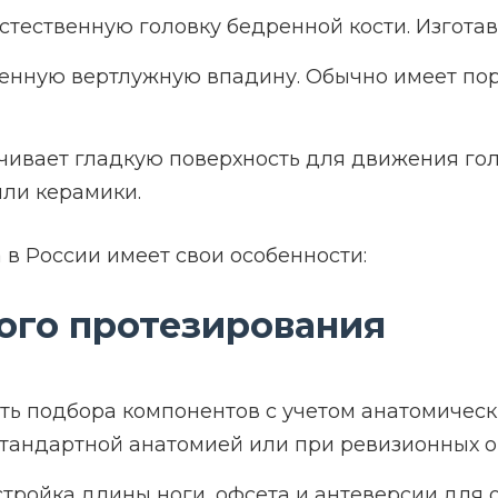
естественную головку бедренной кости. Изгота
венную вертлужную впадину. Обычно имеет по
ивает гладкую поверхность для движения голо
ли керамики.
в России имеет свои особенности:
ого протезирования
ь подбора компонентов с учетом анатомически
стандартной анатомией или при ревизионных о
тройка длины ноги, офсета и антеверсии для 