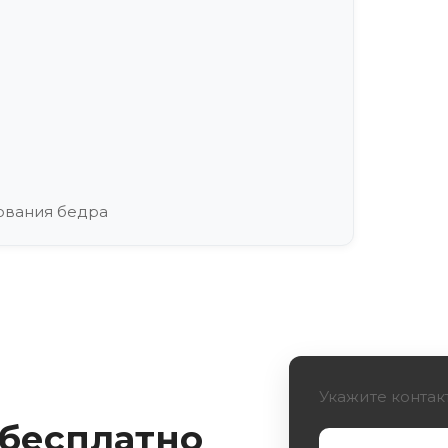
ования бедра
во жизни пациентов
Укажите контак
 бесплатно