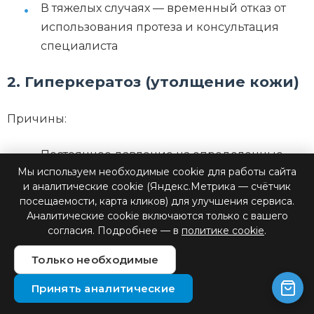
В тяжелых случаях — временный отказ от
использования протеза и консультация
специалиста
2. Гиперкератоз (утолщение кожи)
Причины:
Постоянное давление на определенные
Мы используем необходимые cookie для работы сайта
участки культи
и аналитические cookie (Яндекс.Метрика — счётчик
посещаемости, карта кликов) для улучшения сервиса.
Неравномерное распределение нагрузки
Аналитические cookie включаются только с вашего
согласия. Подробнее — в
политике cookie
.
Решения:
Только необходимые
Регулярное использование скрабов для
Принять аналитические
удаления омертвевших клеток кожи