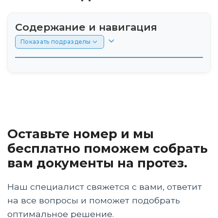
Содержание и навигация
Показать подразделы
Почему уход за швом и кожей культи так
важен?
Этапы ухода за швом и кожей культи
Оставьте номер и мы
а) Уход за швом
бесплатно поможем собрать
б) Уход за кожей вокруг шва
вам документы на протез.
а) Бандажирование культи
Наш специалист свяжется с вами, ответит
б) Уход за кожей культи
на все вопросы и поможет подобрать
оптимальное решение.