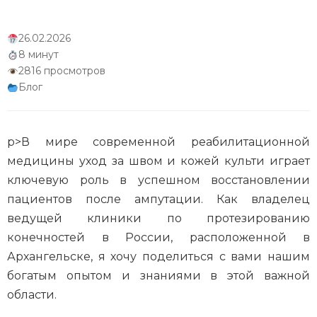
Физическая активность и уход за культей
26.02.2026
Мониторинг состояния культи
8 минут
2816 просмотров
Роль семьи в уходе за культей
Блог
Заключение
p>В мире современной реабилитационной
медицины уход за швом и кожей культи играет
ключевую роль в успешном восстановлении
пациентов после ампутации. Как владелец
ведущей клиники по протезированию
конечностей в России, расположенной в
Архангельске, я хочу поделиться с вами нашим
богатым опытом и знаниями в этой важной
области.